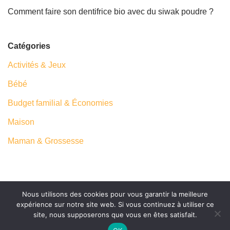
Comment faire son dentifrice bio avec du siwak poudre ?
Catégories
Activités & Jeux
Bébé
Budget familial & Économies
Maison
Maman & Grossesse
Nous utilisons des cookies pour vous garantir la meilleure
Neve
| Propulsé par
WordPress
expérience sur notre site web. Si vous continuez à utiliser ce
site, nous supposerons que vous en êtes satisfait.
A propos
Contact
Mentions Légales